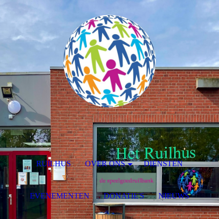
RUILHUS
OVER ONS
DIENSTEN
EVENEMENTEN
DONATIE'S
NIEUWS