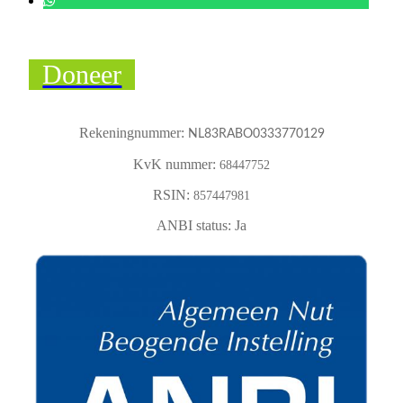
Doneer
Rekeningnummer:
NL83RABO0333770129
KvK nummer:
68447752
RSIN:
857447981
ANBI status: Ja